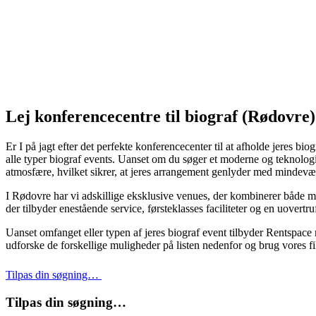
Lej konferencecentre til biograf (Rødovre
Er I på jagt efter det perfekte konferencecenter til at afholde jeres bi
alle typer biograf events. Uanset om du søger et moderne og teknologisk
atmosfære, hvilket sikrer, at jeres arrangement genlyder med mindevæ
I Rødovre har vi adskillige eksklusive venues, der kombinerer både mo
der tilbyder enestående service, førsteklasses faciliteter og en uovertr
Uanset omfanget eller typen af jeres biograf event tilbyder Rentspace n
udforske de forskellige muligheder på listen nedenfor og brug vores fi
Tilpas din søgning…
Tilpas din søgning…