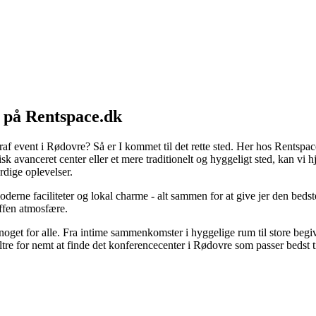
) på Rentspace.dk
ograf event i Rødovre? Så er I kommet til det rette sted. Her hos Rentspac
 avanceret center eller et mere traditionelt og hyggeligt sted, kan vi h
rdige oplevelser.
derne faciliteter og lokal charme - alt sammen for at give jer den beds
uffen atmosfære.
oget for alle. Fra intime sammenkomster i hyggelige rum til store begiven
ltre for nemt at finde det konferencecenter i Rødovre som passer bedst ti