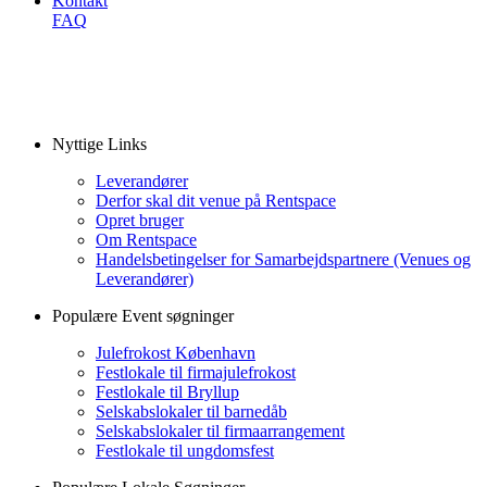
Kontakt
FAQ
Nyttige Links
Leverandører
Derfor skal dit venue på Rentspace
Opret bruger
Om Rentspace
Handelsbetingelser for Samarbejdspartnere (Venues og
Leverandører)
Populære Event søgninger
Julefrokost København
Festlokale til firmajulefrokost
Festlokale til Bryllup
Selskabslokaler til barnedåb
Selskabslokaler til firmaarrangement
Festlokale til ungdomsfest