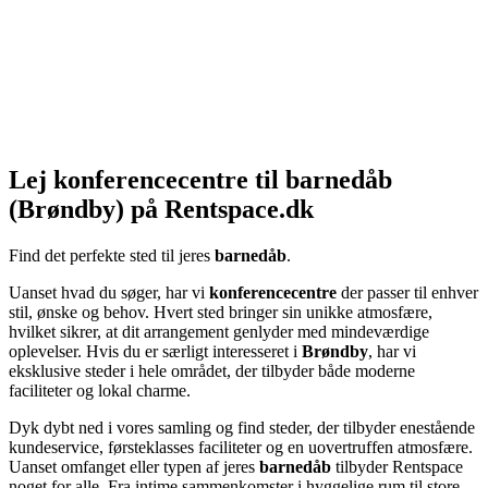
Lej konferencecentre til barnedåb
(Brøndby) på Rentspace.dk
Find det perfekte sted til jeres
barnedåb
.
Uanset hvad du søger, har vi
konferencecentre
der passer til enhver
stil, ønske og behov. Hvert sted bringer sin unikke atmosfære,
hvilket sikrer, at dit arrangement genlyder med mindeværdige
oplevelser. Hvis du er særligt interesseret i
Brøndby
, har vi
eksklusive steder i hele området, der tilbyder både moderne
faciliteter og lokal charme.
Dyk dybt ned i vores samling og find steder, der tilbyder enestående
kundeservice, førsteklasses faciliteter og en uovertruffen atmosfære.
Uanset omfanget eller typen af jeres
barnedåb
tilbyder Rentspace
noget for alle. Fra intime sammenkomster i hyggelige rum til store