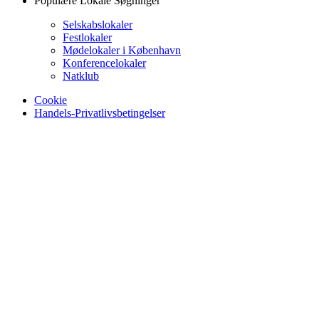
Populære Lokale Søgninger
Selskabslokaler
Festlokaler
Mødelokaler i København
Konferencelokaler
Natklub
Cookie
Handels-Privatlivsbetingelser