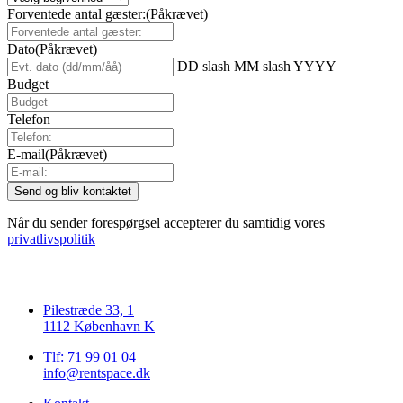
Forventede antal gæster:
(Påkrævet)
Dato
(Påkrævet)
DD slash MM slash YYYY
Budget
Telefon
E-mail
(Påkrævet)
Når du sender forespørgsel accepterer du samtidig vores
privatlivspolitik
Pilestræde 33, 1
1112 København K
Tlf: 71 99 01 04
info@rentspace.dk