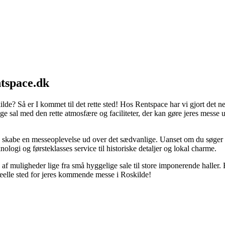
ntspace.dk
kilde? Så er I kommet til det rette sted! Hos Rentspace har vi gjort det 
igtige sal med den rette atmosfære og faciliteter, der kan gøre jeres mess
 skabe en messeoplevelse ud over det sædvanlige. Uanset om du søger en 
logi og førsteklasses service til historiske detaljer og lokal charme.
 af muligheder lige fra små hyggelige sale til store imponerende haller. B
ideelle sted for jeres kommende messe i Roskilde!