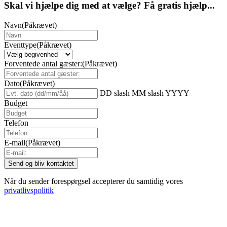
Skal vi hjælpe dig med at vælge? Få gratis hjælp...
Navn
(Påkrævet)
Eventtype
(Påkrævet)
Forventede antal gæster:
(Påkrævet)
Dato
(Påkrævet)
DD slash MM slash YYYY
Budget
Telefon
E-mail
(Påkrævet)
Når du sender forespørgsel accepterer du samtidig vores
privatlivspolitik