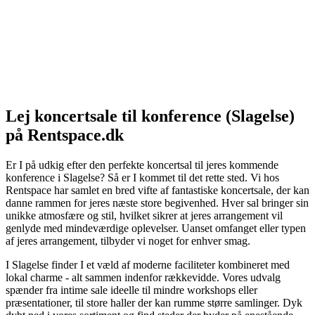
Lej koncertsale til konference (Slagelse)
på Rentspace.dk
Er I på udkig efter den perfekte koncertsal til jeres kommende
konference i Slagelse? Så er I kommet til det rette sted. Vi hos
Rentspace har samlet en bred vifte af fantastiske koncertsale, der kan
danne rammen for jeres næste store begivenhed. Hver sal bringer sin
unikke atmosfære og stil, hvilket sikrer at jeres arrangement vil
genlyde med mindeværdige oplevelser. Uanset omfanget eller typen
af jeres arrangement, tilbyder vi noget for enhver smag.
I Slagelse finder I et væld af moderne faciliteter kombineret med
lokal charme - alt sammen indenfor rækkevidde. Vores udvalg
spænder fra intime sale ideelle til mindre workshops eller
præsentationer, til store haller der kan rumme større samlinger. Dyk