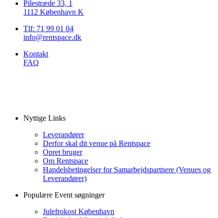
Pilestræde 33, 1
1112 København K
Tlf: 71 99 01 04
info@rentspace.dk
Kontakt
FAQ
Nyttige Links
Leverandører
Derfor skal dit venue på Rentspace
Opret bruger
Om Rentspace
Handelsbetingelser for Samarbejdspartnere (Venues og
Leverandører)
Populære Event søgninger
Julefrokost København