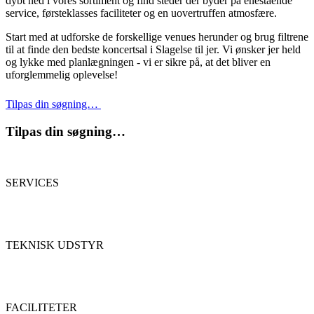
dybt ned i vores sortiment og find steder der byder på enestående
service, førsteklasses faciliteter og en uovertruffen atmosfære.
Start med at udforske de forskellige venues herunder og brug filtrene
til at finde den bedste koncertsal i Slagelse til jer. Vi ønsker jer held
og lykke med planlægningen - vi er sikre på, at det bliver en
uforglemmelig oplevelse!
Tilpas din søgning…
Tilpas din søgning…
SERVICES
TEKNISK UDSTYR
FACILITETER