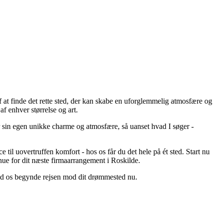
af at finde det rette sted, der kan skabe en uforglemmelig atmosfære og
f enhver størrelse og art.
er sin egen unikke charme og atmosfære, så uanset hvad I søger -
 til uovertruffen komfort - hos os får du det hele på ét sted. Start nu
enue for dit næste firmaarrangement i Roskilde.
 lad os begynde rejsen mod dit drømmested nu.