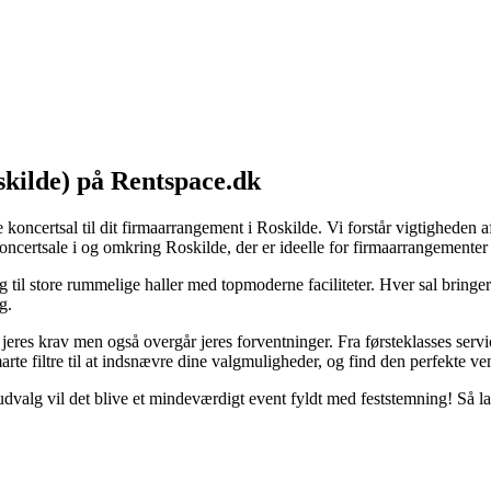
skilde) på Rentspace.dk
 koncertsal til dit firmaarrangement i Roskilde. Vi forstår vigtigheden 
oncertsale i og omkring Roskilde, der er ideelle for firmaarrangementer a
ng til store rummelige haller med topmoderne faciliteter. Hver sal bring
g.
eres krav men også overgår jeres forventninger. Fra førsteklasses service
arte filtre til at indsnævre dine valgmuligheder, og find den perfekte v
 udvalg vil det blive et mindeværdigt event fyldt med feststemning! Så