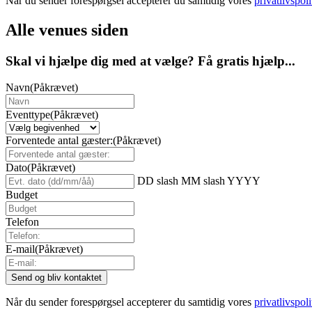
Når du sender forespørgsel accepterer du samtidig vores
privatlivspoli
Alle venues siden
Skal vi hjælpe dig med at vælge? Få gratis hjælp...
Navn
(Påkrævet)
Eventtype
(Påkrævet)
Forventede antal gæster:
(Påkrævet)
Dato
(Påkrævet)
DD slash MM slash YYYY
Budget
Telefon
E-mail
(Påkrævet)
Når du sender forespørgsel accepterer du samtidig vores
privatlivspoli