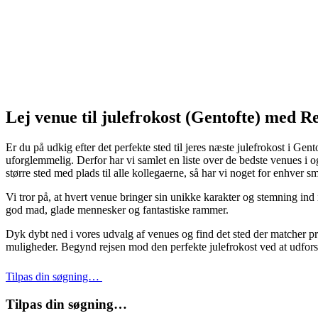
Lej venue til julefrokost (Gentofte) med R
Er du på udkig efter det perfekte sted til jeres næste julefrokost i Gen
uforglemmelig. Derfor har vi samlet en liste over de bedste venues i o
større sted med plads til alle kollegaerne, så har vi noget for enhver s
Vi tror på, at hvert venue bringer sin unikke karakter og stemning ind 
god mad, glade mennesker og fantastiske rammer.
Dyk dybt ned i vores udvalg af venues og find det sted der matcher p
muligheder. Begynd rejsen mod den perfekte julefrokost ved at udforske
Tilpas din søgning…
Tilpas din søgning…