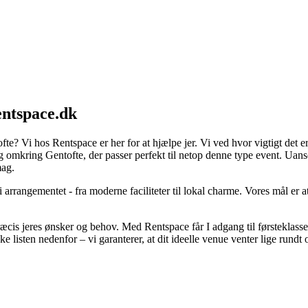
entspace.dk
tofte? Vi hos Rentspace er her for at hjælpe jer. Vi ved hvor vigtigt det 
g omkring Gentofte, der passer perfekt til netop denne type event. Uanse
mag.
i arrangementet - fra moderne faciliteter til lokal charme. Vores mål er 
ræcis jeres ønsker og behov. Med Rentspace får I adgang til førsteklass
 listen nedenfor – vi garanterer, at dit ideelle venue venter lige rundt 