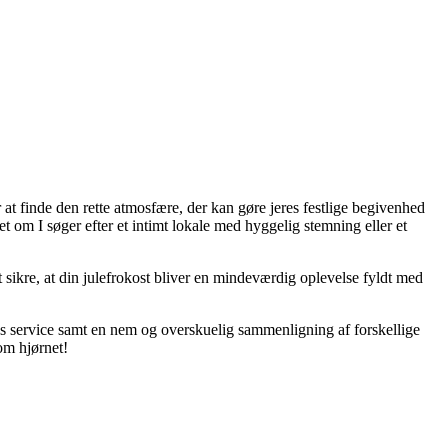
er at finde den rette atmosfære, der kan gøre jeres festlige begivenhed
t om I søger efter et intimt lokale med hyggelig stemning eller et
at sikre, at din julefrokost bliver en mindeværdig oplevelse fyldt med
es service samt en nem og overskuelig sammenligning af forskellige
om hjørnet!