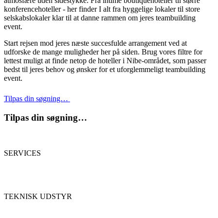
atmosfære uden sidestykke. Fra intime boutiquehoteller til større
konferencehoteller - her finder I alt fra hyggelige lokaler til store
selskabslokaler klar til at danne rammen om jeres teambuilding
event.
Start rejsen mod jeres næste succesfulde arrangement ved at
udforske de mange muligheder her på siden. Brug vores filtre for
lettest muligt at finde netop de hoteller i Nibe-området, som passer
bedst til jeres behov og ønsker for et uforglemmeligt teambuilding
event.
Tilpas din søgning…
Tilpas din søgning…
SERVICES
TEKNISK UDSTYR