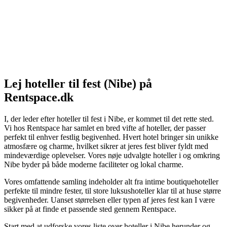
Lej hoteller til fest (Nibe) på
Rentspace.dk
I, der leder efter hoteller til fest i Nibe, er kommet til det rette sted.
Vi hos Rentspace har samlet en bred vifte af hoteller, der passer
perfekt til enhver festlig begivenhed. Hvert hotel bringer sin unikke
atmosfære og charme, hvilket sikrer at jeres fest bliver fyldt med
mindeværdige oplevelser. Vores nøje udvalgte hoteller i og omkring
Nibe byder på både moderne faciliteter og lokal charme.
Vores omfattende samling indeholder alt fra intime boutiquehoteller
perfekte til mindre fester, til store luksushoteller klar til at huse større
begivenheder. Uanset størrelsen eller typen af jeres fest kan I være
sikker på at finde et passende sted gennem Rentspace.
Start med at udforske vores liste over hoteller i Nibe herunder og