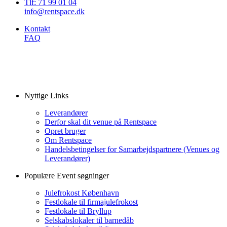
Tlf: 71 99 01 04
info@rentspace.dk
Kontakt
FAQ
Nyttige Links
Leverandører
Derfor skal dit venue på Rentspace
Opret bruger
Om Rentspace
Handelsbetingelser for Samarbejdspartnere (Venues og
Leverandører)
Populære Event søgninger
Julefrokost København
Festlokale til firmajulefrokost
Festlokale til Bryllup
Selskabslokaler til barnedåb