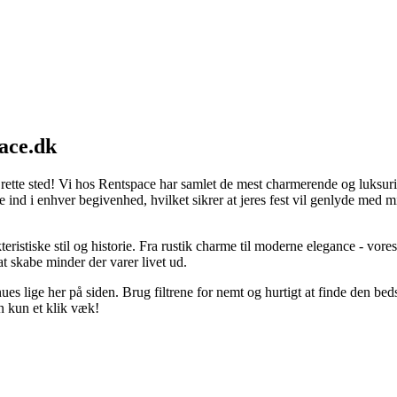
pace.dk
et rette sted! Vi hos Rentspace har samlet de mest charmerende og luksur
nd i enhver begivenhed, hvilket sikrer at jeres fest vil genlyde med min
tiske stil og historie. Fra rustik charme til moderne elegance - vores
at skabe minder der varer livet ud.
ues lige her på siden. Brug filtrene for nemt og hurtigt at finde den be
n kun et klik væk!