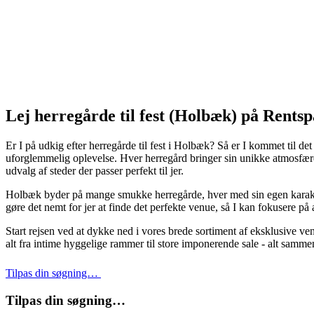
Lej herregårde til fest (Holbæk) på Rents
Er I på udkig efter herregårde til fest i Holbæk? Så er I kommet til d
uforglemmelig oplevelse. Hver herregård bringer sin unikke atmosfære i
udvalg af steder der passer perfekt til jer.
Holbæk byder på mange smukke herregårde, hver med sin egen karakteris
gøre det nemt for jer at finde det perfekte venue, så I kan fokusere på 
Start rejsen ved at dykke ned i vores brede sortiment af eksklusive ven
alt fra intime hyggelige rammer til store imponerende sale - alt samme
Tilpas din søgning…
Tilpas din søgning…