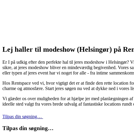
Lej haller til modeshow (Helsingør) på Re
Er I på udkig efter den perfekte hal til jeres modeshow i Helsingør? Vi 
sikre, at jeres modeshow bliver en mindeværdig begivenhed. Vores sam
eller typen af jeres event har vi noget for alle - fra intime sammenkoms
Hos Rentspace ved vi, hvor vigtigt det er at finde den rette location 
charme og atmosfære. Start jeres søgen nu ved at dykke ned i vores liste
Vi glæder os over muligheden for at hjælpe jer med planlægningen af
ideelle sted valgt fra vores brede udvalg af fantastiske locations run
Tilpas din søgning…
Tilpas din søgning…