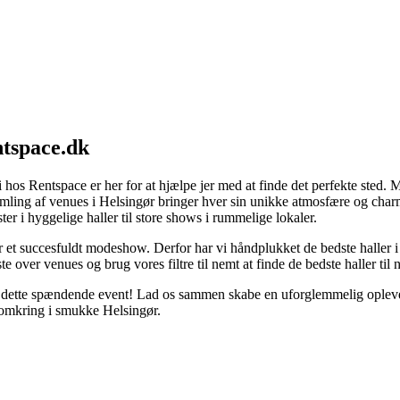
ntspace.dk
hos Rentspace er her for at hjælpe jer med at finde det perfekte sted. Me
ling af venues i Helsingør bringer hver sin unikke atmosfære og charm
ter i hyggelige haller til store shows i rummelige lokaler.
for et succesfuldt modeshow. Derfor har vi håndplukket de bedste haller
 over venues og brug vores filtre til nemt at finde de bedste haller til 
 dette spændende event! Lad os sammen skabe en uforglemmelig oplevel
dt omkring i smukke Helsingør.