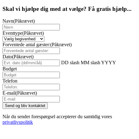
Skal vi hjælpe dig med at vælge? Få gratis hjælp...
Navn
(Påkrævet)
Eventtype
(Påkrævet)
Forventede antal gæster:
(Påkrævet)
Dato
(Påkrævet)
DD slash MM slash YYYY
Budget
Telefon
E-mail
(Påkrævet)
Når du sender forespørgsel accepterer du samtidig vores
privatlivspolitik