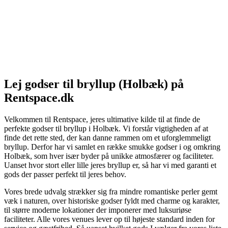
Lej godser til bryllup (Holbæk) på
Rentspace.dk
Velkommen til Rentspace, jeres ultimative kilde til at finde de
perfekte godser til bryllup i Holbæk. Vi forstår vigtigheden af at
finde det rette sted, der kan danne rammen om et uforglemmeligt
bryllup. Derfor har vi samlet en række smukke godser i og omkring
Holbæk, som hver især byder på unikke atmosfærer og faciliteter.
Uanset hvor stort eller lille jeres bryllup er, så har vi med garanti et
gods der passer perfekt til jeres behov.
Vores brede udvalg strækker sig fra mindre romantiske perler gemt
væk i naturen, over historiske godser fyldt med charme og karakter,
til større moderne lokationer der imponerer med luksuriøse
faciliteter. Alle vores venues lever op til højeste standard inden for