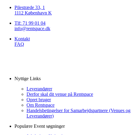
Pilestræde 33, 1
1112 København K
Tlf: 71 99 01 04
info@rentspace.dk
Kontakt
FAQ
Nyttige Links
Leverandører
Derfor skal dit venue på Rentspace
Opret bruger
Om Rentspace
Handelsbetingelser for Samarbejdspartnere (Venues og
Leverandører)
Populære Event søgninger