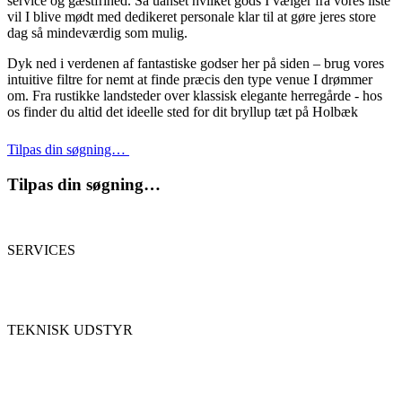
service og gæstfrihed. Så uanset hvilket gods I vælger fra vores liste
vil I blive mødt med dedikeret personale klar til at gøre jeres store
dag så mindeværdig som mulig.
Dyk ned i verdenen af fantastiske godser her på siden – brug vores
intuitive filtre for nemt at finde præcis den type venue I drømmer
om. Fra rustikke landsteder over klassisk elegante herregårde - hos
os finder du altid det ideelle sted for dit bryllup tæt på Holbæk
Tilpas din søgning…
Tilpas din søgning…
SERVICES
TEKNISK UDSTYR