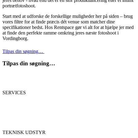
jeres behov - hvad end det er en stor produktlancering eller et intimt
portrætfotoshoot.
Start med at udforske de forskellige muligheder her på siden – brug
vores filtre for at finde præcis dét venue som matcher dine
specifikationer bedst. Hos Rentspace gør vi alt for at hjælpe jer med
at finde den perfekte ramme omkring jeres næste fotoshoot i
Vordingborg.
Tilpas din søgning…
Tilpas din søgning…
SERVICES
TEKNISK UDSTYR