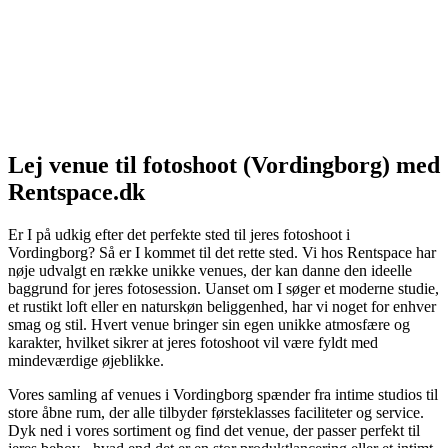
Lej venue til fotoshoot (Vordingborg) med
Rentspace.dk
Er I på udkig efter det perfekte sted til jeres fotoshoot i
Vordingborg? Så er I kommet til det rette sted. Vi hos Rentspace har
nøje udvalgt en række unikke venues, der kan danne den ideelle
baggrund for jeres fotosession. Uanset om I søger et moderne studie,
et rustikt loft eller en naturskøn beliggenhed, har vi noget for enhver
smag og stil. Hvert venue bringer sin egen unikke atmosfære og
karakter, hvilket sikrer at jeres fotoshoot vil være fyldt med
mindeværdige øjeblikke.
Vores samling af venues i Vordingborg spænder fra intime studios til
store åbne rum, der alle tilbyder førsteklasses faciliteter og service.
Dyk ned i vores sortiment og find det venue, der passer perfekt til