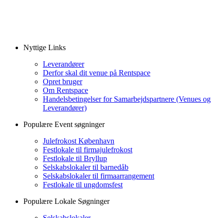
Nyttige Links
Leverandører
Derfor skal dit venue på Rentspace
Opret bruger
Om Rentspace
Handelsbetingelser for Samarbejdspartnere (Venues og
Leverandører)
Populære Event søgninger
Julefrokost København
Festlokale til firmajulefrokost
Festlokale til Bryllup
Selskabslokaler til barnedåb
Selskabslokaler til firmaarrangement
Festlokale til ungdomsfest
Populære Lokale Søgninger
Selskabslokaler