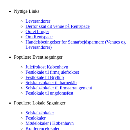
Nyttige Links
Leverandører
Derfor skal dit venue på Rentspace
Opret bruger
Om Rentspace
Handelsbetingelser for Samarbejdspartnere (Venues og
Leverandører)
Populære Event søgninger
Julefrokost København
Festlokale til firmajulefrokost
Festlokale til Bryllup
Selskabslokaler til barnedåb
Selskabslokaler til firmaarrangement
Festlokale til ungdomsfest
Populære Lokale Søgninger
Selskabslokaler
Festlokaler
Mødelokaler i København
Konferencelokaler