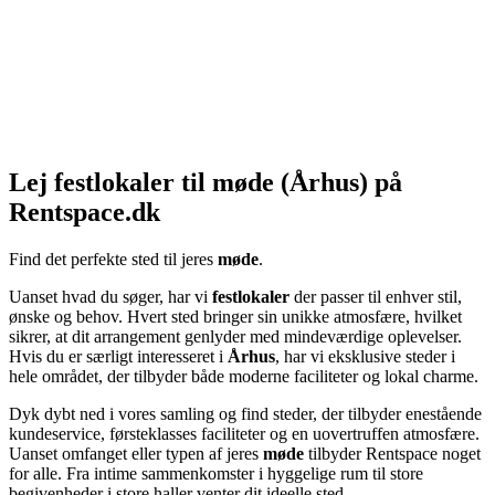
Lej festlokaler til møde (Århus) på
Rentspace.dk
Find det perfekte sted til jeres
møde
.
Uanset hvad du søger, har vi
festlokaler
der passer til enhver stil,
ønske og behov. Hvert sted bringer sin unikke atmosfære, hvilket
sikrer, at dit arrangement genlyder med mindeværdige oplevelser.
Hvis du er særligt interesseret i
Århus
, har vi eksklusive steder i
hele området, der tilbyder både moderne faciliteter og lokal charme.
Dyk dybt ned i vores samling og find steder, der tilbyder enestående
kundeservice, førsteklasses faciliteter og en uovertruffen atmosfære.
Uanset omfanget eller typen af jeres
møde
tilbyder Rentspace noget
for alle. Fra intime sammenkomster i hyggelige rum til store
begivenheder i store haller venter dit ideelle sted.