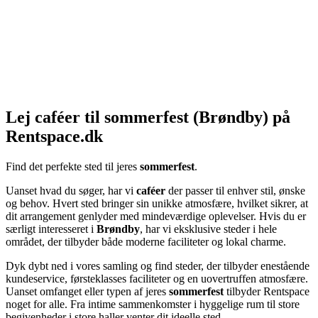
Lej caféer til sommerfest (Brøndby) på
Rentspace.dk
Find det perfekte sted til jeres
sommerfest
.
Uanset hvad du søger, har vi
caféer
der passer til enhver stil, ønske
og behov. Hvert sted bringer sin unikke atmosfære, hvilket sikrer, at
dit arrangement genlyder med mindeværdige oplevelser. Hvis du er
særligt interesseret i
Brøndby
, har vi eksklusive steder i hele
området, der tilbyder både moderne faciliteter og lokal charme.
Dyk dybt ned i vores samling og find steder, der tilbyder enestående
kundeservice, førsteklasses faciliteter og en uovertruffen atmosfære.
Uanset omfanget eller typen af jeres
sommerfest
tilbyder Rentspace
noget for alle. Fra intime sammenkomster i hyggelige rum til store
begivenheder i store haller venter dit ideelle sted.