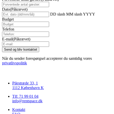
Dato
(Påkrævet)
DD slash MM slash YYYY
Budget
Telefon
E-mail
(Påkrævet)
Når du sender forespørgsel accepterer du samtidig vores
privatlivspolitik
Pilestræde 33, 1
1112 København K
Tlf: 71 99 01 04
info@rentspace.dk
Kontakt