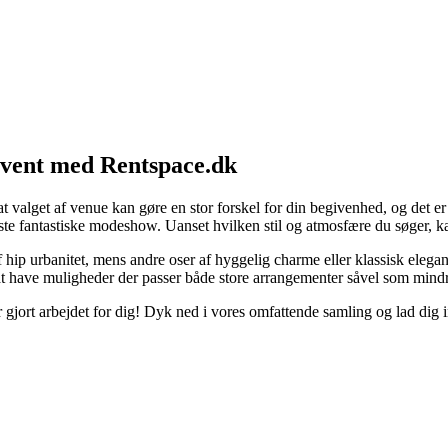
 event med Rentspace.dk
t valget af venue kan gøre en stor forskel for din begivenhed, og det er d
æste fantastiske modeshow. Uanset hvilken stil og atmosfære du søger, k
hip urbanitet, mens andre oser af hyggelig charme eller klassisk elega
id at have muligheder der passer både store arrangementer såvel som mind
 gjort arbejdet for dig! Dyk ned i vores omfattende samling og lad dig i