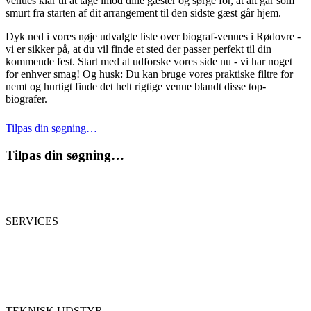
venues klar til at tage imod dine gæster og sørge for, at alt går som
smurt fra starten af dit arrangement til den sidste gæst går hjem.
Dyk ned i vores nøje udvalgte liste over biograf-venues i Rødovre -
vi er sikker på, at du vil finde et sted der passer perfekt til din
kommende fest. Start med at udforske vores side nu - vi har noget
for enhver smag! Og husk: Du kan bruge vores praktiske filtre for
nemt og hurtigt finde det helt rigtige venue blandt disse top-
biografer.
Tilpas din søgning…
Tilpas din søgning…
SERVICES
TEKNISK UDSTYR