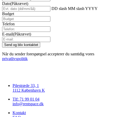
Dato
(Påkrævet)
DD slash MM slash YYYY
Budget
Telefon
E-mail
(Påkrævet)
Når du sender forespørgsel accepterer du samtidig vores
privatlivspolitik
Pilestræde 33, 1
1112 København K
Tlf: 71 99 01 04
info@rentspace.dk
Kontakt