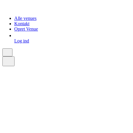
Alle venues
Kontakt
Opret Venue
Log ind