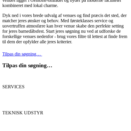
venues ligger i Gentofte-området og byder på moderne faciliteter
kombineret med lokal charme.
Dyk ned i vores brede udvalg af venues og find præcis det sted, der
matcher jeres ønsker og behov. Med førsteklasses service og
uovertruffen atmosfære kan hver venue skabe den perfekte setting
for jeres barnedåbsfest. Start jeres søgning nu ved at udforske de
forskellige venues nedenfor - brug vores filtre til lettest at finde frem
til dem der opfylder alle jeres kriterier.
Tilpas din søgning…
Tilpas din søgning…
SERVICES
TEKNISK UDSTYR