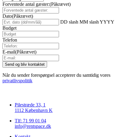
Forventede antal gæster:
(Påkrævet)
Dato
(Påkrævet)
DD slash MM slash YYYY
Budget
Telefon
E-mail
(Påkrævet)
Når du sender forespørgsel accepterer du samtidig vores
privatlivspolitik
Pilestræde 33, 1
1112 København K
Tlf: 71 99 01 04
info@rentspace.dk
Kontakt