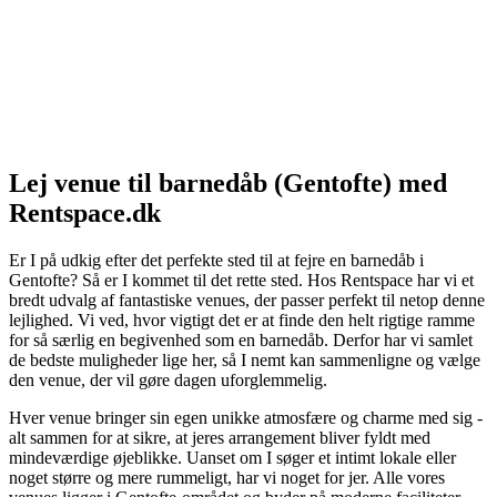
Lej venue til barnedåb (Gentofte) med
Rentspace.dk
Er I på udkig efter det perfekte sted til at fejre en barnedåb i
Gentofte? Så er I kommet til det rette sted. Hos Rentspace har vi et
bredt udvalg af fantastiske venues, der passer perfekt til netop denne
lejlighed. Vi ved, hvor vigtigt det er at finde den helt rigtige ramme
for så særlig en begivenhed som en barnedåb. Derfor har vi samlet
de bedste muligheder lige her, så I nemt kan sammenligne og vælge
den venue, der vil gøre dagen uforglemmelig.
Hver venue bringer sin egen unikke atmosfære og charme med sig -
alt sammen for at sikre, at jeres arrangement bliver fyldt med
mindeværdige øjeblikke. Uanset om I søger et intimt lokale eller
noget større og mere rummeligt, har vi noget for jer. Alle vores