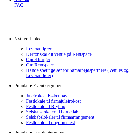
FAQ
Nyttige Links
Leverandører
Derfor skal dit venue på Rentspace
Opret bruger
Om Rentspace
Handelsbetingelser for Samarbejdspartnere (Venues og
Leverandører)
Populære Event søgninger
Julefrokost København
Festlokale til firmajulefrokost
Festlokale til Bryllup
Selskabslokaler til barnedåb
Selskabslokaler til firmaarrangement
Festlokale til ungdomsfest
Populære Lokale Søgninger