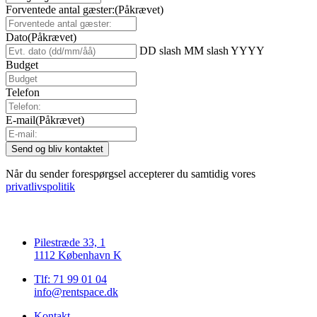
Forventede antal gæster:
(Påkrævet)
Dato
(Påkrævet)
DD slash MM slash YYYY
Budget
Telefon
E-mail
(Påkrævet)
Når du sender forespørgsel accepterer du samtidig vores
privatlivspolitik
Pilestræde 33, 1
1112 København K
Tlf: 71 99 01 04
info@rentspace.dk
Kontakt