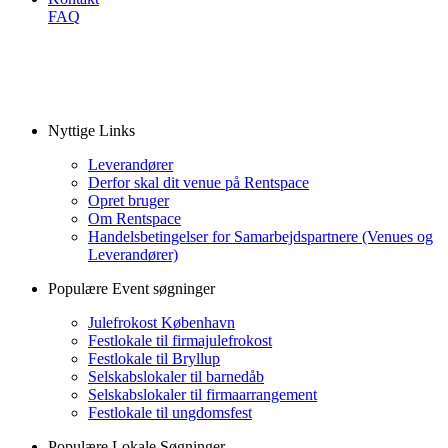
FAQ
Nyttige Links
Leverandører
Derfor skal dit venue på Rentspace
Opret bruger
Om Rentspace
Handelsbetingelser for Samarbejdspartnere (Venues og
Leverandører)
Populære Event søgninger
Julefrokost København
Festlokale til firmajulefrokost
Festlokale til Bryllup
Selskabslokaler til barnedåb
Selskabslokaler til firmaarrangement
Festlokale til ungdomsfest
Populære Lokale Søgninger