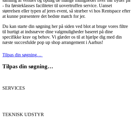
samling af venues og opdag de mange muligheder hver bar byder på
- fra førsteklasses faciliteter til uovertruffen service. Uanset
størrelsen eller typen af jeres event, så stræber vi hos Rentspace efter
at kunne præsentere det bedste match for jer.
Du kan starte din søgning her på siden ved blot at bruge vores filtre
til hurtigt at indsnævre dine valgmuligheder baseret på dine
specifikke krav og behov. Vi glæder os til at hjælpe dig med din
næste succesfulde pop up shop arrangement i Aarhus!
Tilpas din søgning…
Tilpas din søgning…
SERVICES
TEKNISK UDSTYR