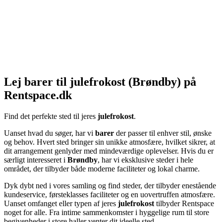
Lej barer til julefrokost (Brøndby) på
Rentspace.dk
Find det perfekte sted til jeres
julefrokost
.
Uanset hvad du søger, har vi
barer
der passer til enhver stil, ønske
og behov. Hvert sted bringer sin unikke atmosfære, hvilket sikrer, at
dit arrangement genlyder med mindeværdige oplevelser. Hvis du er
særligt interesseret i
Brøndby
, har vi eksklusive steder i hele
området, der tilbyder både moderne faciliteter og lokal charme.
Dyk dybt ned i vores samling og find steder, der tilbyder enestående
kundeservice, førsteklasses faciliteter og en uovertruffen atmosfære.
Uanset omfanget eller typen af jeres
julefrokost
tilbyder Rentspace
noget for alle. Fra intime sammenkomster i hyggelige rum til store
begivenheder i store haller venter dit ideelle sted.