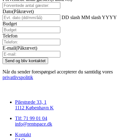
Dato
(Påkrævet)
DD slash MM slash YYYY
Budget
Telefon
E-mail
(Påkrævet)
Når du sender forespørgsel accepterer du samtidig vores
privatlivspolitik
Pilestræde 33, 1
1112 København K
Tlf: 71 99 01 04
info@rentspace.dk
Kontakt