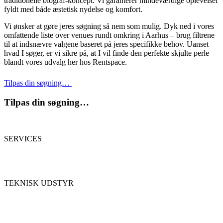
traditionelle biograf-koncept. Vi garanterer mindeværdige oplevelser
fyldt med både æstetisk nydelse og komfort.
Vi ønsker at gøre jeres søgning så nem som mulig. Dyk ned i vores
omfattende liste over venues rundt omkring i Aarhus – brug filtrene
til at indsnævre valgene baseret på jeres specifikke behov. Uanset
hvad I søger, er vi sikre på, at I vil finde den perfekte skjulte perle
blandt vores udvalg her hos Rentspace.
Tilpas din søgning…
Tilpas din søgning…
SERVICES
TEKNISK UDSTYR