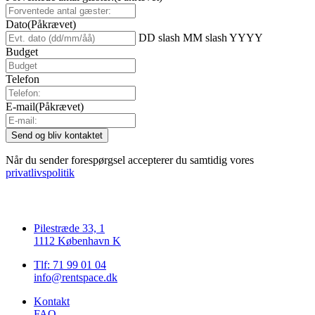
Dato
(Påkrævet)
DD slash MM slash YYYY
Budget
Telefon
E-mail
(Påkrævet)
Når du sender forespørgsel accepterer du samtidig vores
privatlivspolitik
Pilestræde 33, 1
1112 København K
Tlf: 71 99 01 04
info@rentspace.dk
Kontakt
FAQ