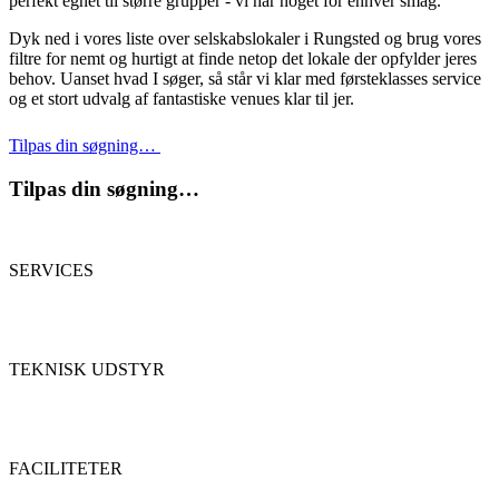
perfekt egnet til større grupper - vi har noget for enhver smag.
Dyk ned i vores liste over selskabslokaler i Rungsted og brug vores
filtre for nemt og hurtigt at finde netop det lokale der opfylder jeres
behov. Uanset hvad I søger, så står vi klar med førsteklasses service
og et stort udvalg af fantastiske venues klar til jer.
Tilpas din søgning…
Tilpas din søgning…
SERVICES
TEKNISK UDSTYR
FACILITETER