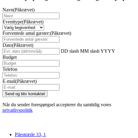
Navn
(Påkrævet)
Eventtype
(Påkrævet)
Forventede antal gæster:
(Påkrævet)
Dato
(Påkrævet)
DD slash MM slash YYYY
Budget
Telefon
E-mail
(Påkrævet)
Når du sender forespørgsel accepterer du samtidig vores
privatlivspolitik
Pilestræde 33, 1