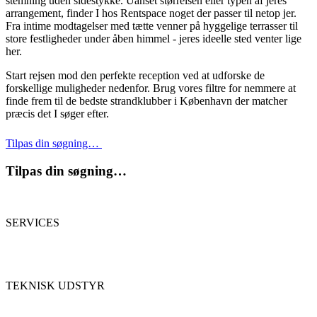
stemning uden sidestykke. Uanset størrelsen eller typen af jeres
arrangement, finder I hos Rentspace noget der passer til netop jer.
Fra intime modtagelser med tætte venner på hyggelige terrasser til
store festligheder under åben himmel - jeres ideelle sted venter lige
her.
Start rejsen mod den perfekte reception ved at udforske de
forskellige muligheder nedenfor. Brug vores filtre for nemmere at
finde frem til de bedste strandklubber i København der matcher
præcis det I søger efter.
Tilpas din søgning…
Tilpas din søgning…
SERVICES
TEKNISK UDSTYR