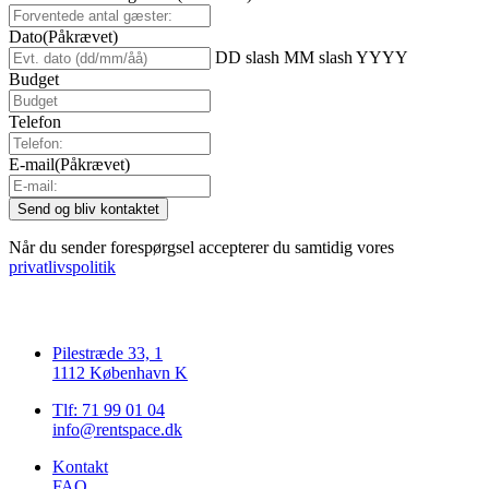
Dato
(Påkrævet)
DD slash MM slash YYYY
Budget
Telefon
E-mail
(Påkrævet)
Når du sender forespørgsel accepterer du samtidig vores
privatlivspolitik
Pilestræde 33, 1
1112 København K
Tlf: 71 99 01 04
info@rentspace.dk
Kontakt
FAQ