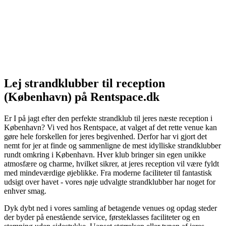
Lej strandklubber til reception
(København) på Rentspace.dk
Er I på jagt efter den perfekte strandklub til jeres næste reception i
København? Vi ved hos Rentspace, at valget af det rette venue kan
gøre hele forskellen for jeres begivenhed. Derfor har vi gjort det
nemt for jer at finde og sammenligne de mest idylliske strandklubber
rundt omkring i København. Hver klub bringer sin egen unikke
atmosfære og charme, hvilket sikrer, at jeres reception vil være fyldt
med mindeværdige øjeblikke. Fra moderne faciliteter til fantastisk
udsigt over havet - vores nøje udvalgte strandklubber har noget for
enhver smag.
Dyk dybt ned i vores samling af betagende venues og opdag steder
der byder på enestående service, førsteklasses faciliteter og en