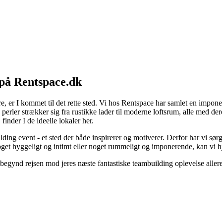
) på Rentspace.dk
ejre, er I kommet til det rette sted. Vi hos Rentspace har samlet en impo
 perler strækker sig fra rustikke lader til moderne loftsrum, alle med 
inder I de ideelle lokaler her.
uilding event - et sted der både inspirerer og motiverer. Derfor har vi sø
oget hyggeligt og intimt eller noget rummeligt og imponerende, kan vi h
 begynd rejsen mod jeres næste fantastiske teambuilding oplevelse aller