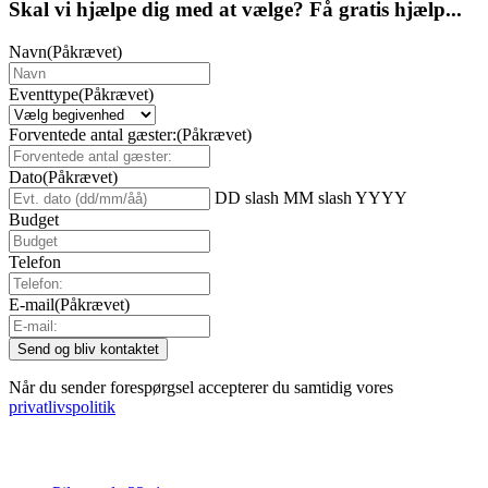
Skal vi hjælpe dig med at vælge? Få gratis hjælp...
Navn
(Påkrævet)
Eventtype
(Påkrævet)
Forventede antal gæster:
(Påkrævet)
Dato
(Påkrævet)
DD slash MM slash YYYY
Budget
Telefon
E-mail
(Påkrævet)
Når du sender forespørgsel accepterer du samtidig vores
privatlivspolitik