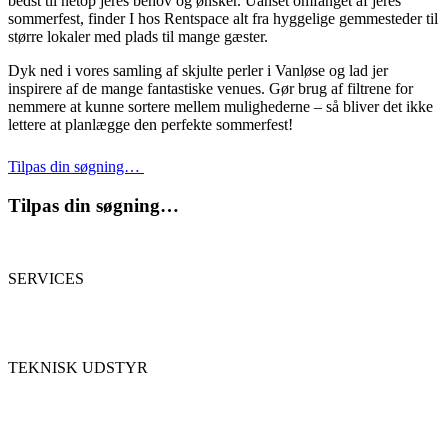
bedst til netop jeres behov og ønsker. Uanset omfanget af jeres
sommerfest, finder I hos Rentspace alt fra hyggelige gemmesteder til
større lokaler med plads til mange gæster.
Dyk ned i vores samling af skjulte perler i Vanløse og lad jer
inspirere af de mange fantastiske venues. Gør brug af filtrene for
nemmere at kunne sortere mellem mulighederne – så bliver det ikke
lettere at planlægge den perfekte sommerfest!
Tilpas din søgning…
Tilpas din søgning…
SERVICES
TEKNISK UDSTYR