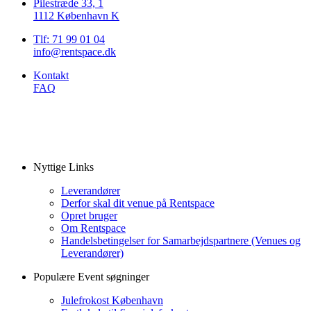
Pilestræde 33, 1
1112 København K
Tlf: 71 99 01 04
info@rentspace.dk
Kontakt
FAQ
Nyttige Links
Leverandører
Derfor skal dit venue på Rentspace
Opret bruger
Om Rentspace
Handelsbetingelser for Samarbejdspartnere (Venues og
Leverandører)
Populære Event søgninger
Julefrokost København