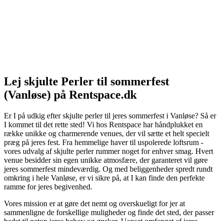
Lej skjulte Perler til sommerfest
(Vanløse) på Rentspace.dk
Er I på udkig efter skjulte perler til jeres sommerfest i Vanløse? Så er
I kommet til det rette sted! Vi hos Rentspace har håndplukket en
række unikke og charmerende venues, der vil sætte et helt specielt
præg på jeres fest. Fra hemmelige haver til uspolerede loftsrum -
vores udvalg af skjulte perler rummer noget for enhver smag. Hvert
venue besidder sin egen unikke atmosfære, der garanteret vil gøre
jeres sommerfest mindeværdig. Og med beliggenheder spredt rundt
omkring i hele Vanløse, er vi sikre på, at I kan finde den perfekte
ramme for jeres begivenhed.
Vores mission er at gøre det nemt og overskueligt for jer at
sammenligne de forskellige muligheder og finde det sted, der passer