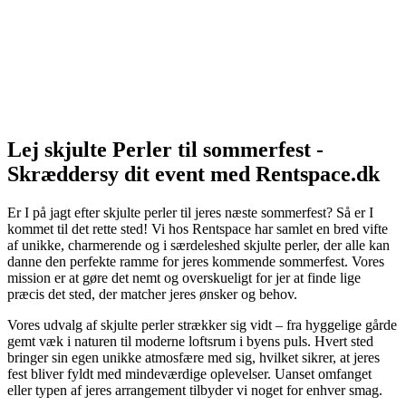
Lej skjulte Perler til sommerfest -
Skræddersy dit event med Rentspace.dk
Er I på jagt efter skjulte perler til jeres næste sommerfest? Så er I
kommet til det rette sted! Vi hos Rentspace har samlet en bred vifte
af unikke, charmerende og i særdeleshed skjulte perler, der alle kan
danne den perfekte ramme for jeres kommende sommerfest. Vores
mission er at gøre det nemt og overskueligt for jer at finde lige
præcis det sted, der matcher jeres ønsker og behov.
Vores udvalg af skjulte perler strækker sig vidt – fra hyggelige gårde
gemt væk i naturen til moderne loftsrum i byens puls. Hvert sted
bringer sin egen unikke atmosfære med sig, hvilket sikrer, at jeres
fest bliver fyldt med mindeværdige oplevelser. Uanset omfanget
eller typen af jeres arrangement tilbyder vi noget for enhver smag.