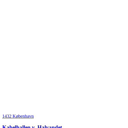
1432 København
Kabelhallen v. Halvandet