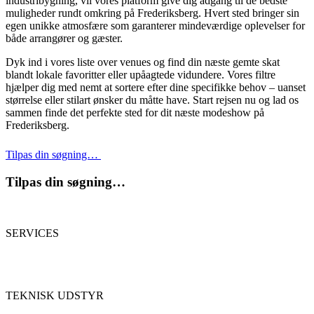
industribygning, vil vores platform give dig adgang til de bedste
muligheder rundt omkring på Frederiksberg. Hvert sted bringer sin
egen unikke atmosfære som garanterer mindeværdige oplevelser for
både arrangører og gæster.
Dyk ind i vores liste over venues og find din næste gemte skat
blandt lokale favoritter eller upåagtede vidundere. Vores filtre
hjælper dig med nemt at sortere efter dine specifikke behov – uanset
størrelse eller stilart ønsker du måtte have. Start rejsen nu og lad os
sammen finde det perfekte sted for dit næste modeshow på
Frederiksberg.
Tilpas din søgning…
Tilpas din søgning…
SERVICES
TEKNISK UDSTYR