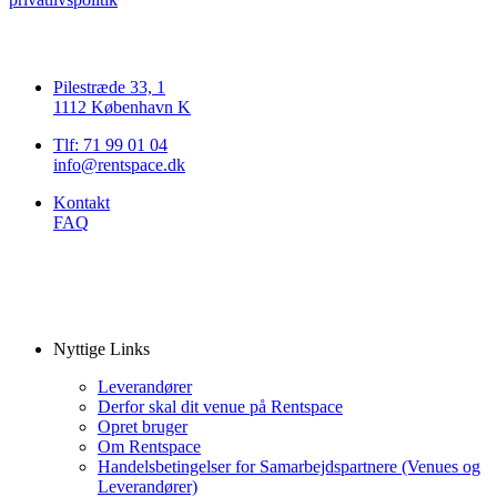
Pilestræde 33, 1
1112 København K
Tlf: 71 99 01 04
info@rentspace.dk
Kontakt
FAQ
Nyttige Links
Leverandører
Derfor skal dit venue på Rentspace
Opret bruger
Om Rentspace
Handelsbetingelser for Samarbejdspartnere (Venues og
Leverandører)