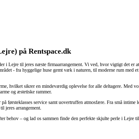
Lejre) på Rentspace.dk
er i Lejre til jeres næste firmaarrangement. Vi ved, hvor vigtigt det er at
ådet - fra hyggelige huse gemt væk i naturen, til moderne rum med et s
me, hvilket sikrer en mindeværdig oplevelse for alle deltagere. Med vore
harme og æstetiske rammer.
å førsteklasses service samt uovertruffen atmosfære. Fra små intime loka
til jeres arrangement.
fter behov – og lad os sammen finde den perfekte skjulte perle i Lejre t