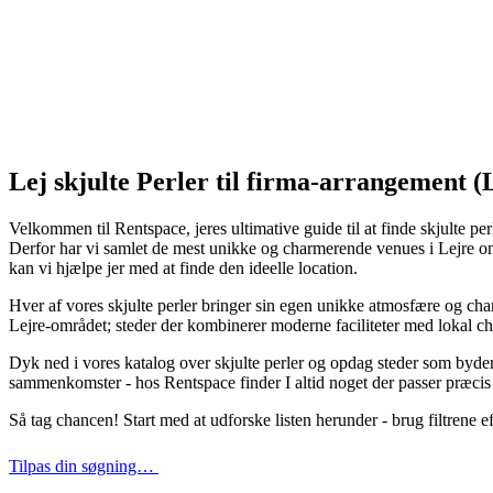
Lej skjulte Perler til firma-arrangement (
Velkommen til Rentspace, jeres ultimative guide til at finde skjulte perl
Derfor har vi samlet de mest unikke og charmerende venues i Lejre omr
kan vi hjælpe jer med at finde den ideelle location.
Hver af vores skjulte perler bringer sin egen unikke atmosfære og char
Lejre-området; steder der kombinerer moderne faciliteter med lokal c
Dyk ned i vores katalog over skjulte perler og opdag steder som byder p
sammenkomster - hos Rentspace finder I altid noget der passer præcis 
Så tag chancen! Start med at udforske listen herunder - brug filtrene e
Tilpas din søgning…