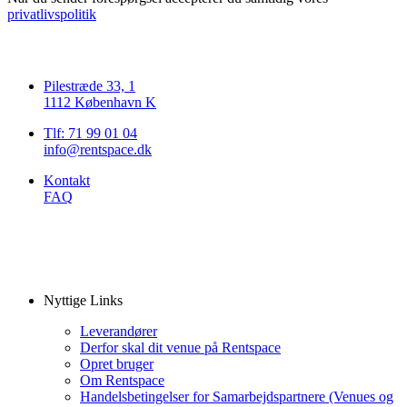
privatlivspolitik
Pilestræde 33, 1
1112 København K
Tlf: 71 99 01 04
info@rentspace.dk
Kontakt
FAQ
Nyttige Links
Leverandører
Derfor skal dit venue på Rentspace
Opret bruger
Om Rentspace
Handelsbetingelser for Samarbejdspartnere (Venues og