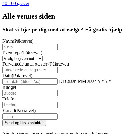
40-100 gæster
Alle venues siden
Skal vi hjælpe dig med at vælge? Få gratis hjælp...
Navn
(Påkrævet)
Eventtype
(Påkrævet)
Forventede antal gæster:
(Påkrævet)
Dato
(Påkrævet)
DD slash MM slash YYYY
Budget
Telefon
E-mail
(Påkrævet)
Når du sender forespørgsel accepterer du samtidig vores