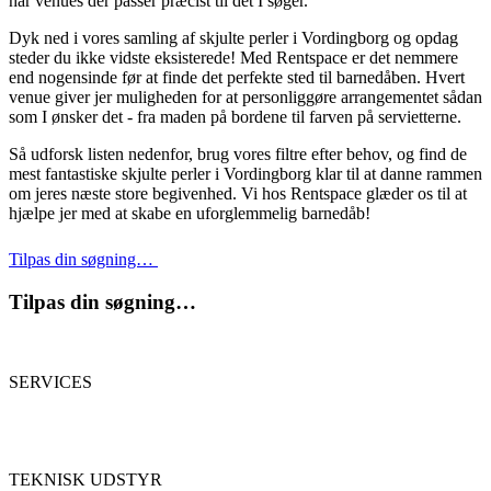
har venues der passer præcist til det I søger.
Dyk ned i vores samling af skjulte perler i Vordingborg og opdag
steder du ikke vidste eksisterede! Med Rentspace er det nemmere
end nogensinde før at finde det perfekte sted til barnedåben. Hvert
venue giver jer muligheden for at personliggøre arrangementet sådan
som I ønsker det - fra maden på bordene til farven på servietterne.
Så udforsk listen nedenfor, brug vores filtre efter behov, og find de
mest fantastiske skjulte perler i Vordingborg klar til at danne rammen
om jeres næste store begivenhed. Vi hos Rentspace glæder os til at
hjælpe jer med at skabe en uforglemmelig barnedåb!
Tilpas din søgning…
Tilpas din søgning…
SERVICES
TEKNISK UDSTYR