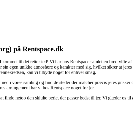
org) på Rentspace.dk
I kommet til det rette sted! Vi har hos Rentspace samlet en bred vifte a
sin egen unikke atmosfære og karakter med sig, hvilket sikrer at jere
e vennekredsen, kan vi tilbyde noget for enhver smag.
d i vores samling og find de steder der matcher præcis jeres ønsker og b
res arrangement har vi hos Rentspace noget for jer.
t finde netop den skjulte perle, der passer bedst til jer. Vi glæder os til 