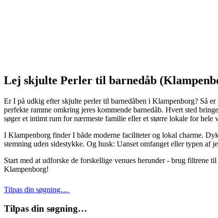
Lej skjulte Perler til barnedåb (Klampenb
Er I på udkig efter skjulte perler til barnedåben i Klampenborg? Så er 
perfekte ramme omkring jeres kommende barnedåb. Hvert sted bringer 
søger et intimt rum for nærmeste familie eller et større lokale for hel
I Klampenborg finder I både moderne faciliteter og lokal charme. Dyk ne
stemning uden sidestykke. Og husk: Uanset omfanget eller typen af je
Start med at udforske de forskellige venues herunder - brug filtrene til a
Klampenborg!
Tilpas din søgning…
Tilpas din søgning…