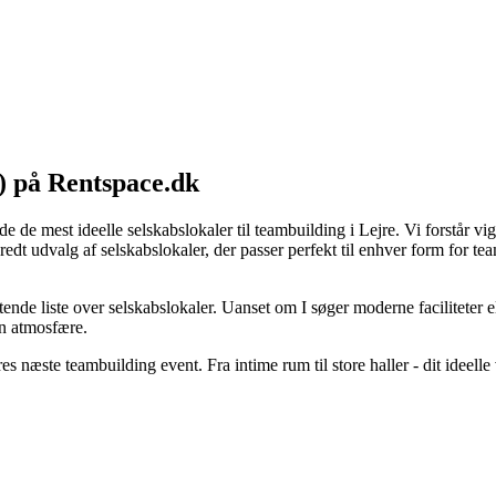
e) på Rentspace.dk
 de mest ideelle selskabslokaler til teambuilding i Lejre. Vi forstår vi
edt udvalg af selskabslokaler, der passer perfekt til enhver form for t
de liste over selskabslokaler. Uanset om I søger moderne faciliteter ell
en atmosfære.
es næste teambuilding event. Fra intime rum til store haller - dit ideell