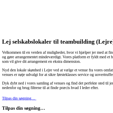
Lej selskabslokaler til teambuilding (Lejr
Velkommen til en verden af muligheder, hvor vi hjælper jer med at finde
og gøre arrangementet mindeværdigt. Vores platform er fyldt med et br
som vil give dit arrangement en ekstra dimension.
Nyd den lokale skønhed i Lejre ved at vælge et venue fra vores omfatten
venues er nøje udvalgt for at sikre førsteklasses service og uovertruff
Dyk dybt ned i vores samling af venues og find det perfekte sted til jer
nedenfor og brug filtrene til at finde præcis hvad I leder efter.
Tilpas din søgning…
Tilpas din søgning…