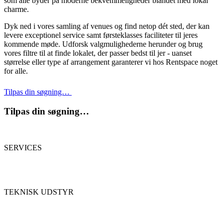
som alle byder på moderne bekvemmeligheder blandet med lokal
charme.
Dyk ned i vores samling af venues og find netop dét sted, der kan
levere exceptionel service samt førsteklasses faciliteter til jeres
kommende møde. Udforsk valgmulighederne herunder og brug
vores filtre til at finde lokalet, der passer bedst til jer - uanset
størrelse eller type af arrangement garanterer vi hos Rentspace noget
for alle.
Tilpas din søgning…
Tilpas din søgning…
SERVICES
TEKNISK UDSTYR