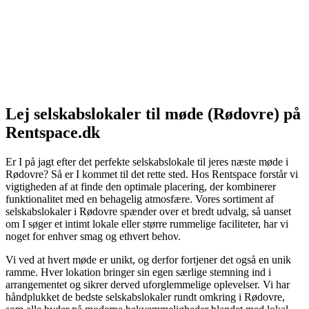
Lej selskabslokaler til møde (Rødovre) på
Rentspace.dk
Er I på jagt efter det perfekte selskabslokale til jeres næste møde i
Rødovre? Så er I kommet til det rette sted. Hos Rentspace forstår vi
vigtigheden af at finde den optimale placering, der kombinerer
funktionalitet med en behagelig atmosfære. Vores sortiment af
selskabslokaler i Rødovre spænder over et bredt udvalg, så uanset
om I søger et intimt lokale eller større rummelige faciliteter, har vi
noget for enhver smag og ethvert behov.
Vi ved at hvert møde er unikt, og derfor fortjener det også en unik
ramme. Hver lokation bringer sin egen særlige stemning ind i
arrangementet og sikrer derved uforglemmelige oplevelser. Vi har
håndplukket de bedste selskabslokaler rundt omkring i Rødovre,