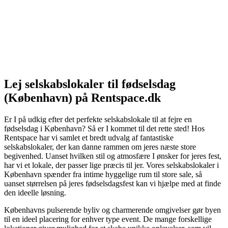
Lej selskabslokaler til fødselsdag
(København) på Rentspace.dk
Er I på udkig efter det perfekte selskabslokale til at fejre en
fødselsdag i København? Så er I kommet til det rette sted! Hos
Rentspace har vi samlet et bredt udvalg af fantastiske
selskabslokaler, der kan danne rammen om jeres næste store
begivenhed. Uanset hvilken stil og atmosfære I ønsker for jeres fest,
har vi et lokale, der passer lige præcis til jer. Vores selskabslokaler i
København spænder fra intime hyggelige rum til store sale, så
uanset størrelsen på jeres fødselsdagsfest kan vi hjælpe med at finde
den ideelle løsning.
Københavns pulserende byliv og charmerende omgivelser gør byen
til en ideel placering for enhver type event. De mange forskellige