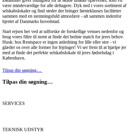
lokationer giver mulighed for at skabe unikke oplevelser, som vil
være mindeværdige for alle deltagere. Dyk ned i vores sortiment af
selskabslokaler og find steder der bringer førsteklasses faciliteter
sammen med en stemningsfuld atmosfære - alt sammen indenfor
hjertet af Danmarks hovedstad.
Start rejsen her ved at udforske de forskellige venues nedenfor og
brug vores filtre til nemt at finde det bedste match for jeres behov.
Husk: hos Rentspace er ingen anledning for lille eller stor - vi
glæder os over alle former for fejringer! Vi ser frem til at hjælpe jer
med at finde det perfekte selskabslokale til jeres fødselsdag i
København.
Tilpas din søgning…
Tilpas din søgning…
SERVICES
TEKNISK UDSTYR