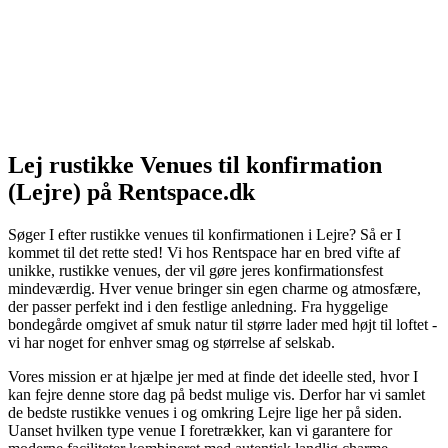
Lej rustikke Venues til konfirmation
(Lejre) på Rentspace.dk
Søger I efter rustikke venues til konfirmationen i Lejre? Så er I
kommet til det rette sted! Vi hos Rentspace har en bred vifte af
unikke, rustikke venues, der vil gøre jeres konfirmationsfest
mindeværdig. Hver venue bringer sin egen charme og atmosfære,
der passer perfekt ind i den festlige anledning. Fra hyggelige
bondegårde omgivet af smuk natur til større lader med højt til loftet -
vi har noget for enhver smag og størrelse af selskab.
Vores mission er at hjælpe jer med at finde det ideelle sted, hvor I
kan fejre denne store dag på bedst mulige vis. Derfor har vi samlet
de bedste rustikke venues i og omkring Lejre lige her på siden.
Uanset hvilken type venue I foretrækker, kan vi garantere for