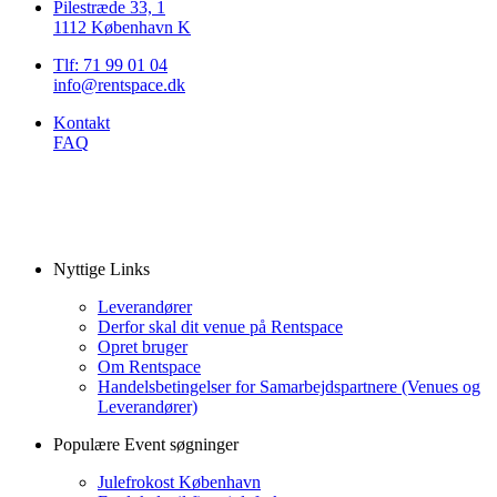
Pilestræde 33, 1
1112 København K
Tlf: 71 99 01 04
info@rentspace.dk
Kontakt
FAQ
Nyttige Links
Leverandører
Derfor skal dit venue på Rentspace
Opret bruger
Om Rentspace
Handelsbetingelser for Samarbejdspartnere (Venues og
Leverandører)
Populære Event søgninger
Julefrokost København