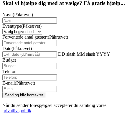
Skal vi hjælpe dig med at vælge? Få gratis hjælp...
Navn
(Påkrævet)
Eventtype
(Påkrævet)
Forventede antal gæster:
(Påkrævet)
Dato
(Påkrævet)
DD slash MM slash YYYY
Budget
Telefon
E-mail
(Påkrævet)
Når du sender forespørgsel accepterer du samtidig vores
privatlivspolitik