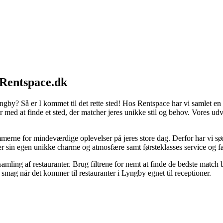
 Rentspace.dk
gby? Så er I kommet til det rette sted! Hos Rentspace har vi samlet en br
 med at finde et sted, der matcher jeres unikke stil og behov. Vores ud
erne for mindeværdige oplevelser på jeres store dag. Derfor har vi sørget 
 sin egen unikke charme og atmosfære samt førsteklasses service og fac
ling af restauranter. Brug filtrene for nemt at finde de bedste match 
r smag når det kommer til restauranter i Lyngby egnet til receptioner.