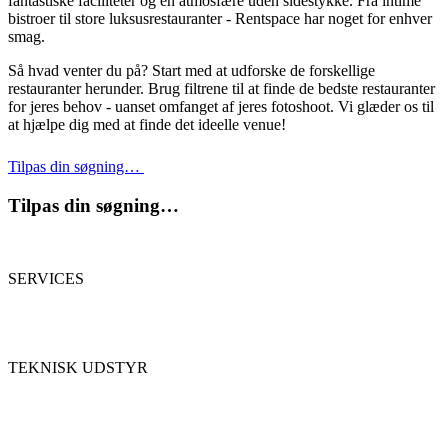
fantastiske faciliteter og en atmosfære uden sidestykke. Fra intime
bistroer til store luksusrestauranter - Rentspace har noget for enhver
smag.
Så hvad venter du på? Start med at udforske de forskellige
restauranter herunder. Brug filtrene til at finde de bedste restauranter
for jeres behov - uanset omfanget af jeres fotoshoot. Vi glæder os til
at hjælpe dig med at finde det ideelle venue!
Tilpas din søgning…
Tilpas din søgning…
SERVICES
TEKNISK UDSTYR