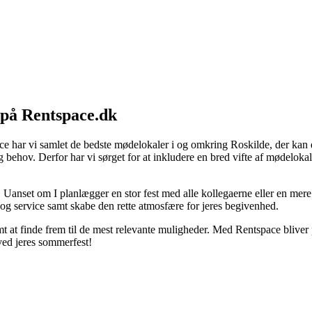
 på Rentspace.dk
pace har vi samlet de bedste mødelokaler i og omkring Roskilde, der kan
og behov. Derfor har vi sørget for at inkludere en bred vifte af mødeloka
st. Uanset om I planlægger en stor fest med alle kollegaerne eller en mer
t og service samt skabe den rette atmosfære for jeres begivenhed.
emt at finde frem til de mest relevante muligheder. Med Rentspace blive
ved jeres sommerfest!