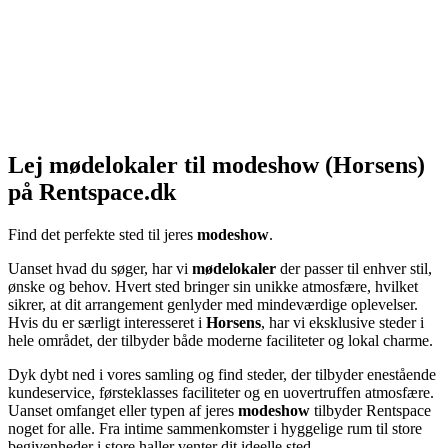
Lej mødelokaler til modeshow (Horsens)
på Rentspace.dk
Find det perfekte sted til jeres
modeshow
.
Uanset hvad du søger, har vi
mødelokaler
der passer til enhver stil,
ønske og behov. Hvert sted bringer sin unikke atmosfære, hvilket
sikrer, at dit arrangement genlyder med mindeværdige oplevelser.
Hvis du er særligt interesseret i
Horsens
, har vi eksklusive steder i
hele området, der tilbyder både moderne faciliteter og lokal charme.
Dyk dybt ned i vores samling og find steder, der tilbyder enestående
kundeservice, førsteklasses faciliteter og en uovertruffen atmosfære.
Uanset omfanget eller typen af jeres
modeshow
tilbyder Rentspace
noget for alle. Fra intime sammenkomster i hyggelige rum til store
begivenheder i store haller venter dit ideelle sted.