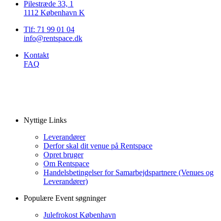
Pilestræde 33, 1
1112 København K
Tlf: 71 99 01 04
info@rentspace.dk
Kontakt
FAQ
Nyttige Links
Leverandører
Derfor skal dit venue på Rentspace
Opret bruger
Om Rentspace
Handelsbetingelser for Samarbejdspartnere (Venues og
Leverandører)
Populære Event søgninger
Julefrokost København