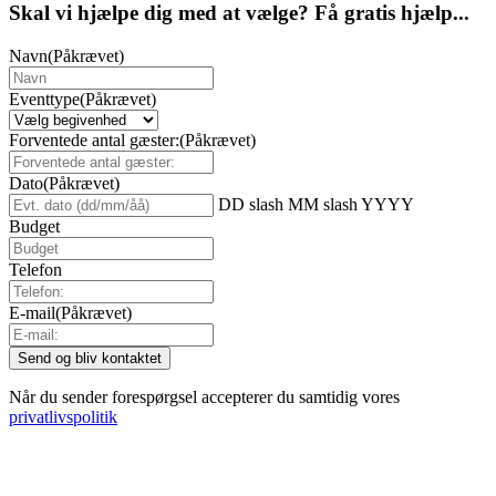
Skal vi hjælpe dig med at vælge? Få gratis hjælp...
Navn
(Påkrævet)
Eventtype
(Påkrævet)
Forventede antal gæster:
(Påkrævet)
Dato
(Påkrævet)
DD slash MM slash YYYY
Budget
Telefon
E-mail
(Påkrævet)
Når du sender forespørgsel accepterer du samtidig vores
privatlivspolitik