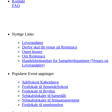
Kontakt
FAQ
Nyttige Links
Leverandører
Derfor skal dit venue på Rentspace
Opret bruger
Om Rentspace
Handelsbetingelser for Samarbejdspartnere (Venues og
Leverandører)
Populære Event søgninger
Julefrokost København
Festlokale til firmajulefrokost
Festlokale til Bryllup
Selskabslokaler til barnedåb
Selskabslokaler til firmaarrangement
Festlokale til ungdomsfest