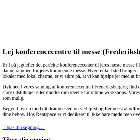
Lej konferencecentre til messe (Frederiks
Er I på jagt efter det perfekte konferencecenter til jeres næste messe 
danne rammen for jeres kommende messe. Hvert enkelt sted bringer sin 
lokaler med lokal charme, er vi sikre på, at vi kan hjælpe jer med at fin
Dyk ned i vores samling af konferencecentre i Frederiksberg og find de
store udstillinger eller mindre rum ideelle for intime workshops. Vore
som mulig.
Begynd rejsen mod dit drømmested nu ved først og fremmest at udforske 
dine behov. Hos Rentspace er vi dedikeret til ikke bare møde men over
Tilpas din søgning…
Tilpas din søgning…