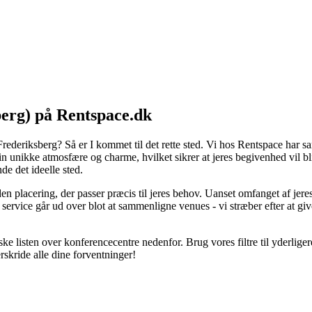
berg) på Rentspace.dk
i Frederiksberg? Så er I kommet til det rette sted. Vi hos Rentspace har 
unikke atmosfære og charme, hvilket sikrer at jeres begivenhed vil blive
de det ideelle sted.
n placering, der passer præcis til jeres behov. Uanset omfanget af jeres
s service går ud over blot at sammenligne venues - vi stræber efter at g
listen over konferencecentre nedenfor. Brug vores filtre til yderligere a
skride alle dine forventninger!