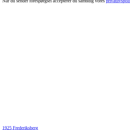
Når du sender forespørgsel accepterer du samtidig vores
privatlivspoli
1925 Frederiksberg