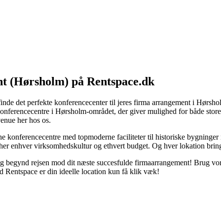
nt (Hørsholm) på Rentspace.dk
nde det perfekte konferencecenter til jeres firma arrangement i Hørsholm
f konferencecentre i Hørsholm-området, der giver mulighed for både sto
venue her hos os.
 konferencecentre med topmoderne faciliteter til historiske bygninger 
her enhver virksomhedskultur og ethvert budget. Og hver lokation bring
 begynd rejsen mod dit næste succesfulde firmaarrangement! Brug vores b
d Rentspace er din ideelle location kun få klik væk!