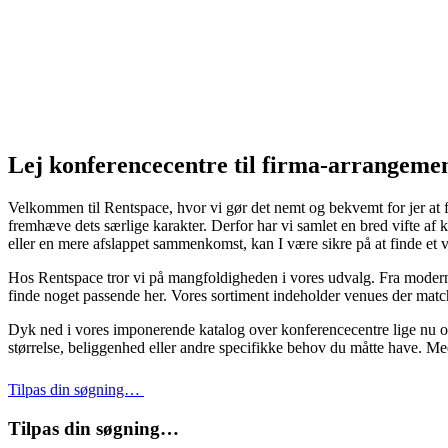
Lej konferencecentre til firma-arrangeme
Velkommen til Rentspace, hvor vi gør det nemt og bekvemt for jer at fi
fremhæve dets særlige karakter. Derfor har vi samlet en bred vifte a
eller en mere afslappet sammenkomst, kan I være sikre på at finde et 
Hos Rentspace tror vi på mangfoldigheden i vores udvalg. Fra moderne
finde noget passende her. Vores sortiment indeholder venues der matc
Dyk ned i vores imponerende katalog over konferencecentre lige nu og
størrelse, beliggenhed eller andre specifikke behov du måtte have. Me
Tilpas din søgning…
Tilpas din søgning…