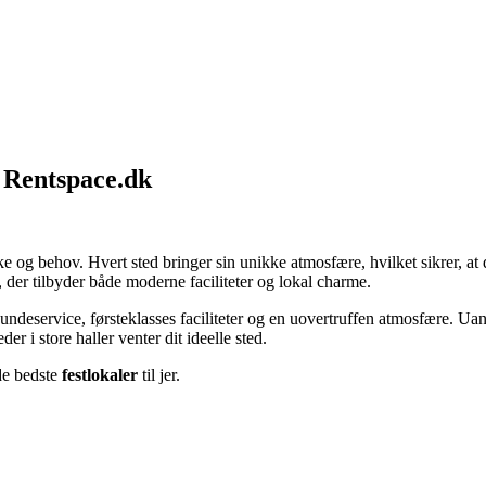
å Rentspace.dk
nske og behov. Hvert sted bringer sin unikke atmosfære, hvilket sikrer, 
t, der tilbyder både moderne faciliteter og lokal charme.
undeservice, førsteklasses faciliteter og en uovertruffen atmosfære. Uan
r i store haller venter dit ideelle sted.
 de bedste
festlokaler
til jer.